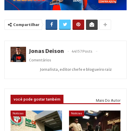
Compartilhar
Jonas Deison
44157 Posts
Comentários
Jornalista, editor chefe e blogueiro raiz
você pode gostar também
Mais Do Autor
Notícias
Notícias