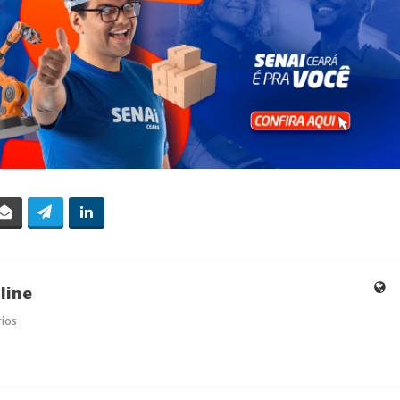
line
ios