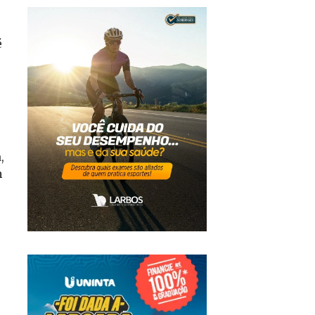
é
,
m