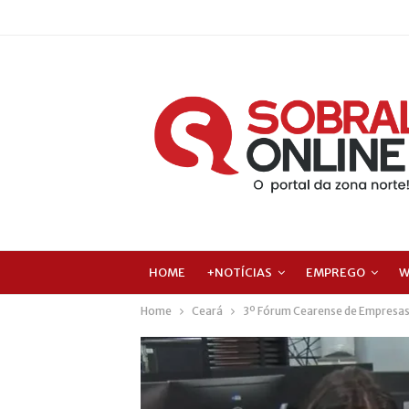
HOME
+NOTÍCIAS
EMPREGO
W
Home
Ceará
3º Fórum Cearense de Empresas 