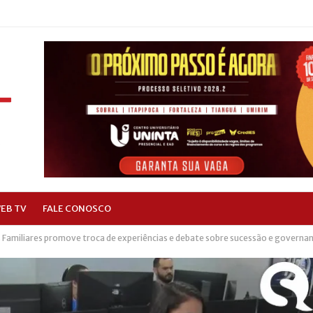
EB TV
FALE CONOSCO
Familiares promove troca de experiências e debate sobre sucessão e governa