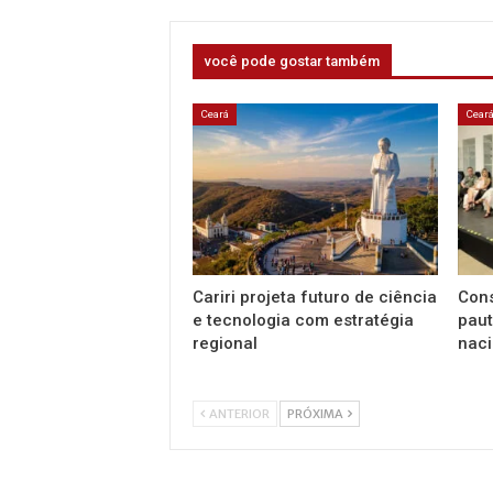
você pode gostar também
Ceará
Cear
Cariri projeta futuro de ciência
Con
e tecnologia com estratégia
paut
regional
nac
ANTERIOR
PRÓXIMA