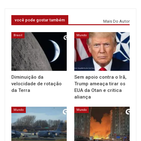
você pode gostar também
Mais Do Autor
Brasil
Mundo
Diminuição da
Sem apoio contra o Irã,
velocidade de rotação
Trump ameaça tirar os
da Terra
EUA da Otan e critica
aliança
Mundo
Mundo