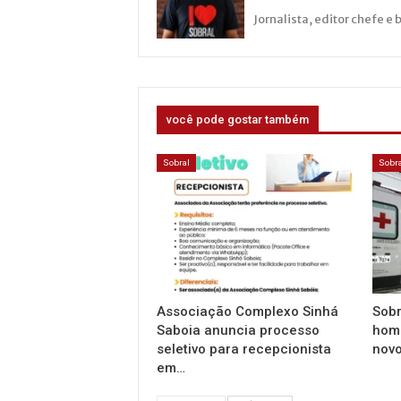
Jornalista, editor chefe e 
você pode gostar também
Sobral
Sobra
Associação Complexo Sinhá
Sob
Saboia anuncia processo
homo
seletivo para recepcionista
novo
em…