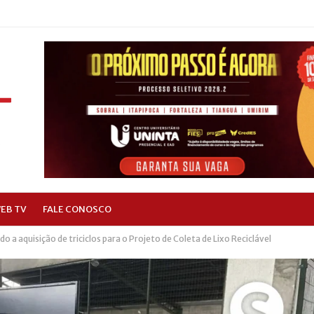
EB TV
FALE CONOSCO
o a aquisição de triciclos para o Projeto de Coleta de Lixo Reciclável