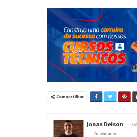
Compartilhar
Jonas Deison
44
Comentários