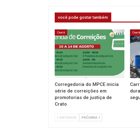
você pode gostar também
Ceará
Cear
Corregedoria do MPCE inicia
Carr
série de correições em
dur
promotorias de justiça de
segu
Crato
ANTERIOR
PRÓXIMA