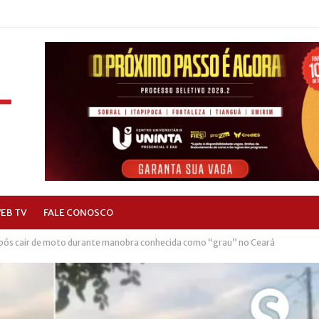
EB TV
FALE CONOSCO
após cair de moto durante manobra conhecida como “grau” no Ceará