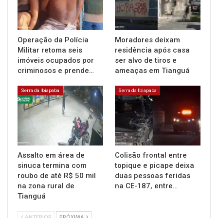
Operação da Polícia
Moradores deixam
Militar retoma seis
residência após casa
imóveis ocupados por
ser alvo de tiros e
criminosos e prende…
ameaças em Tianguá
Serra da Ibiapaba
Serra da Ibiapaba
Assalto em área de
Colisão frontal entre
sinuca termina com
topique e picape deixa
roubo de até R$ 50 mil
duas pessoas feridas
na zona rural de
na CE-187, entre…
Tianguá
ANTERIOR
PRÓXIMA