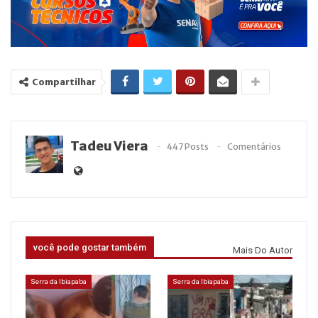
Compartilhar
Tadeu Viera
447 Posts
Comentários
você pode gostar também
Mais Do Autor
Serra da Ibiapaba
Serra da Ibiapaba