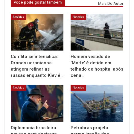
você pode gostar também
Mais Do Autor
Notícias
Notícias
Conflito se intensifica:
Homem vestido de
Drones ucranianos
‘Morte’ é detido em
atingem refinarias
telhado de hospital após
russas enquanto Kiev é…
cena…
Notícias
Notícias
Diplomacia brasileira
Petrobras projeta
navega com destreza
normalização das