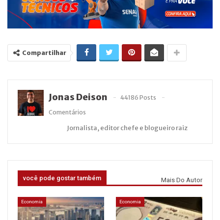
Compartilhar
Jonas Deison
44186 Posts
Comentários
Jornalista, editor chefe e blogueiro raiz
você pode gostar também
Mais Do Autor
Economia
Economia