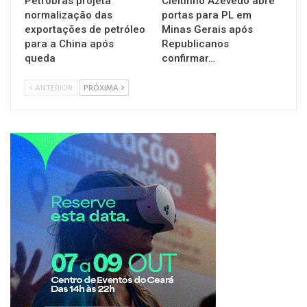
Petrobras projeta
Cleitinho Azevedo abre
normalização das
portas para PL em
exportações de petróleo
Minas Gerais após
para a China após
Republicanos
queda
confirmar…
ANTERIOR
PRÓXIMA