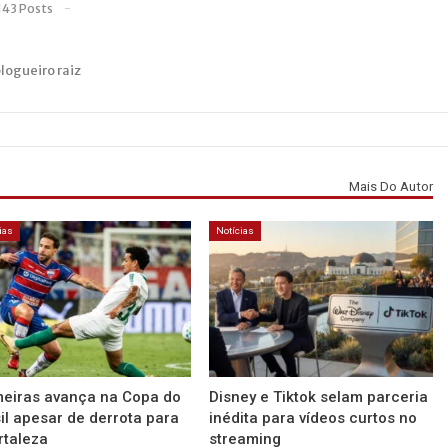
143 Posts
blogueiro raiz
Mais Do Autor
ias
Notícias
eiras avança na Copa do
Disney e Tiktok selam parceria
il apesar de derrota para
inédita para vídeos curtos no
rtaleza
streaming