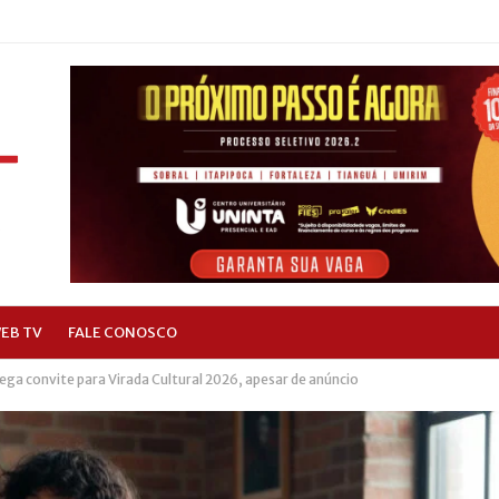
EB TV
FALE CONOSCO
nega convite para Virada Cultural 2026, apesar de anúncio