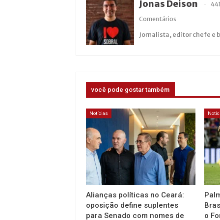
Jonas Deison
44
Comentários
Jornalista, editor chefe e 
você pode gostar também
Notícias
Notíc
Alianças políticas no Ceará:
Palm
oposição define suplentes
Bras
para Senado com nomes de
o Fo