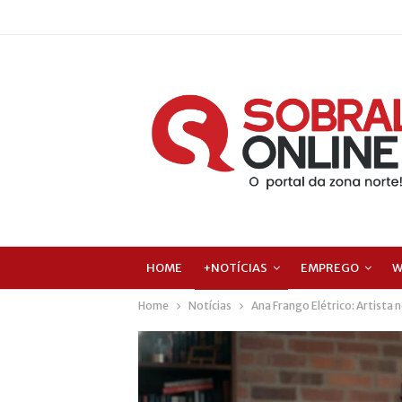
HOME
+NOTÍCIAS
EMPREGO
W
Home
Notícias
Ana Frango Elétrico: Artista 