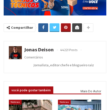
Compartilhar
Jonas Deison
44221 Posts
Comentários
Jornalista, editor chefe e blogueiro raiz
você pode gostar também
Mais Do Autor
Notícias
Notícias