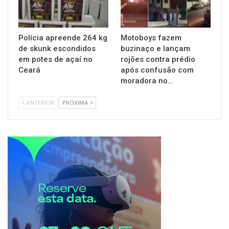
Polícia apreende 264 kg
Motoboys fazem
de skunk escondidos
buzinaço e lançam
em potes de açaí no
rojões contra prédio
Ceará
após confusão com
moradora no…
ANTERIOR
PRÓXIMA