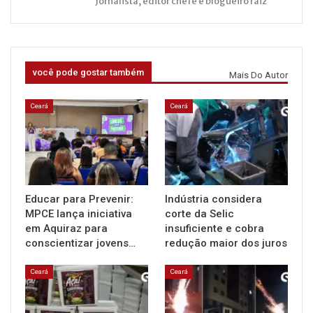
Jornalista, editor chefe e blogueiro raiz
você pode gostar também
Mais Do Autor
Ceará
Ceará
Educar para Prevenir:
Indústria considera
MPCE lança iniciativa
corte da Selic
em Aquiraz para
insuficiente e cobra
conscientizar jovens…
redução maior dos juros
Ceará
Ceará