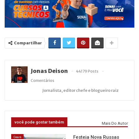
Compartilhar
Jonas Deison
44179 Posts
Comentários
Jornalista, editor chefe e blogueiro raiz
você pode gostar também
Mais Do Autor
Festeja Nova Russas
Ceará