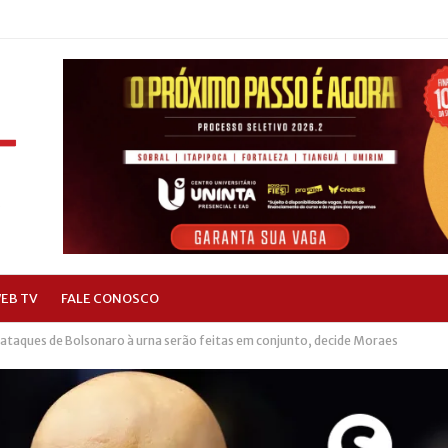
EB TV
FALE CONOSCO
e ataques de Bolsonaro à urna serão feitas em conjunto, decide Moraes