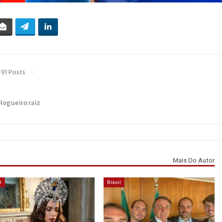
191 Posts
blogueiro raiz
Mais Do Autor
l
Brasil