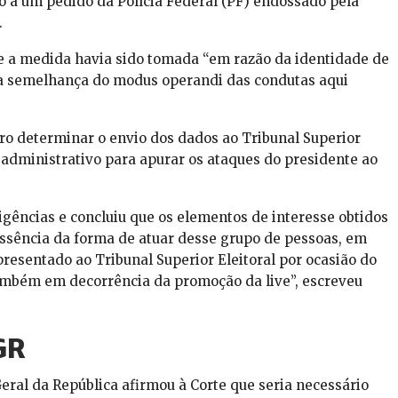
o a um pedido da Polícia Federal (PF) endossado pela
.
e a medida havia sido tomada “em razão da identidade de
da semelhança do modus operandi das condutas aqui
o determinar o envio dos dados ao Tribunal Superior
o administrativo para apurar os ataques do presidente ao
ligências e concluiu que os elementos de interesse obtidos
ssência da forma de atuar desse grupo de pessoas, em
resentado ao Tribunal Superior Eleitoral por ocasião do
também em decorrência da promoção da live”, escreveu
GR
ral da República afirmou à Corte que seria necessário