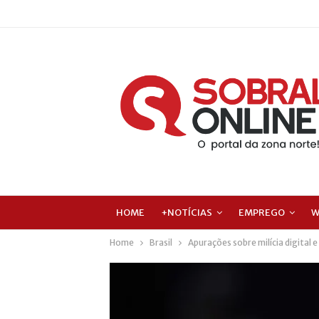
HOME
+NOTÍCIAS
EMPREGO
W
Home
Brasil
Apurações sobre milícia digital 