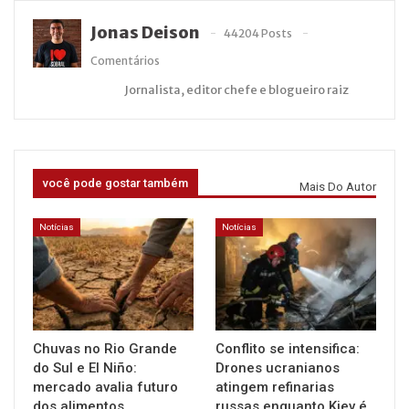
Jonas Deison
44204 Posts
Comentários
Jornalista, editor chefe e blogueiro raiz
você pode gostar também
Mais Do Autor
Notícias
Notícias
Chuvas no Rio Grande
Conflito se intensifica:
do Sul e El Niño:
Drones ucranianos
mercado avalia futuro
atingem refinarias
dos alimentos
russas enquanto Kiev é…