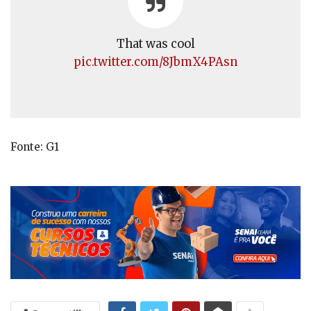
That was cool
pic.twitter.com/8JbmX4PAsn
Fonte: G1