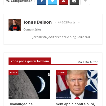
Compartilhar
Jonas Deison
44202 Posts
Comentários
Jornalista, editor chefe e blogueiro raiz
você pode gostar também
Mais Do Autor
Brasil
Mundo
Diminuição da
Sem apoio contra o Irã,