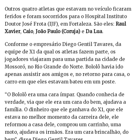
Outros quatro atletas que estavam no veículo ficaram
feridos e foram socorridos para o Hospital Instituto
Doutor José Frota (IJF), em Fortaleza. São eles:
Raul
Xavier
,
Caio
,
João Paulo
(Coruja)
e
Da Lua
.
Conforme o empresário Diego Gentil Tavares, da
equipe de X1 da qual os atletas fazem parte, os
jogadores viajaram para uma partida na cidade de
Mossoró, no Rio Grande do Norte. Bololô havia ido
apenas assistir aos amigos e, no retorno para casa, o
carro em que eles estavam bateu em um poste.
“O Bololô era uma cara ímpar. Quando conhecia de
verdade, via que ele era um cara do bem, ajudava a
família. O dinheiro que ele ganhava do X1, que ele
estava no melhor momento da carreira dele, ele
reformou a casa dele, comprou um carrinho, uma
moto, ajudava os irmãos. Era um cara brincalhão, do
bem”, disse Diego Gentil Tavares.