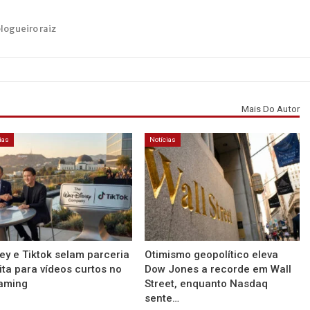
blogueiro raiz
Mais Do Autor
ias
Notícias
ey e Tiktok selam parceria
Otimismo geopolítico eleva
ita para vídeos curtos no
Dow Jones a recorde em Wall
aming
Street, enquanto Nasdaq
sente…