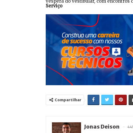
véspera do vestibular, com encontros d
Serviço
Compartilhar
Jonas Deison
44