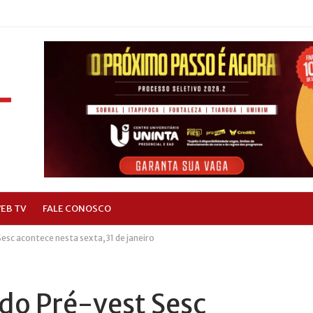
EB TV
FALE CONOSCO
esc acontece nesta sexta,31 de janeiro
do Pré-vest Sesc