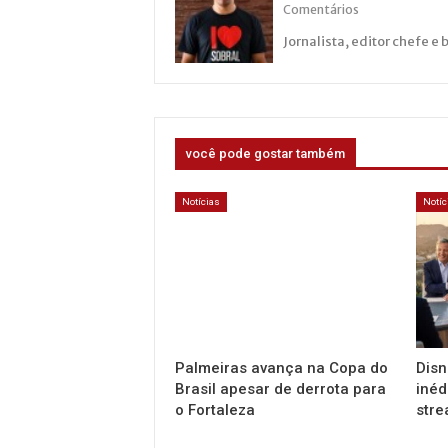
Comentários
Jornalista, editor chefe e 
você pode gostar também
Notícias
Notíc
Palmeiras avança na Copa do
Disn
Brasil apesar de derrota para
inéd
o Fortaleza
stre