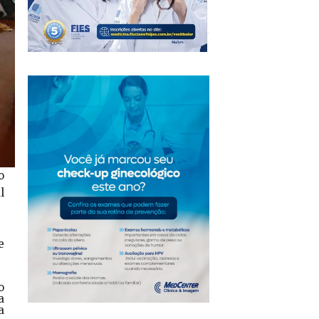
o
l
.
e
o
a
a