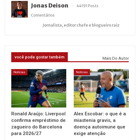
Jonas Deison
44191 Posts
Comentários
Jornalista, editor chefe e blogueiro raiz
você pode gostar também
Mais Do Autor
Notícias
Notícias
Ronald Araújo: Liverpool
Alex Escobar: o que é a
confirma empréstimo de
miastenia gravis, a
zagueiro do Barcelona
doença autoimune que
para 2026/27
exige atenção