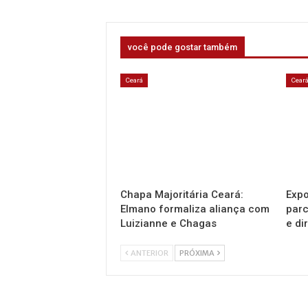
você pode gostar também
Ceará
Cear
Chapa Majoritária Ceará:
Expo
Elmano formaliza aliança com
parc
Luizianne e Chagas
e di
ANTERIOR
PRÓXIMA