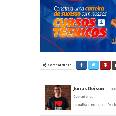
Compartilhar
Jonas Deison
44
Comentários
Jornalista, editor chefe e 