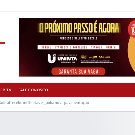
EB TV
FALE CONOSCO
Sobral recebe melhorias e ganha nova pavimentação