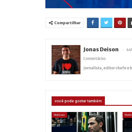
Compartilhar
Jonas Deison
44
Comentários
Jornalista, editor chefe e 
você pode gostar também
Notícias
Notíc