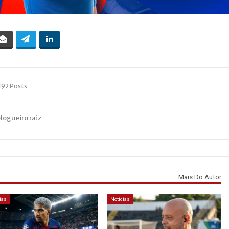
192 Posts
blogueiro raiz
Mais Do Autor
ias
Notícias