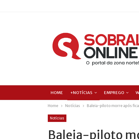
HOME
+NOTÍCIAS
EMPREGO
W
Home
Notícias
Baleia-piloto morre após fica
Notícias
Baleia-piloto mo