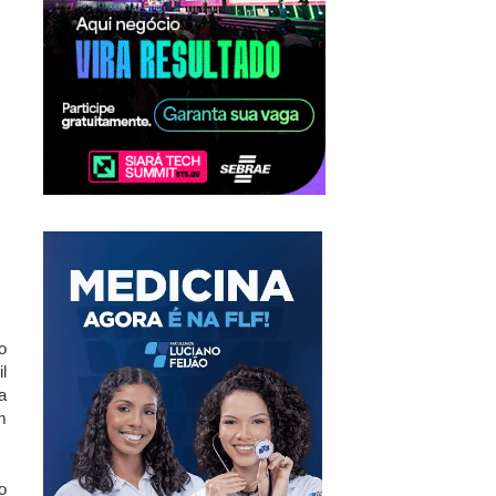
o
l
a
m
o