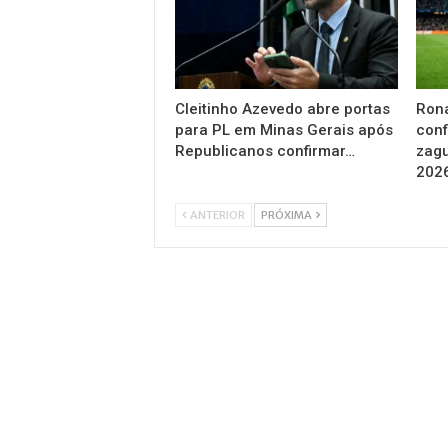
Cleitinho Azevedo abre portas
Rona
para PL em Minas Gerais após
conf
Republicanos confirmar…
zagu
202
ANTERIOR
PRÓXIMA