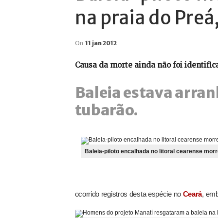
na praia do Preá
On
11 jan 2012
Causa da morte ainda não foi identific
Baleia estava arra
tubarão.
Baleia-piloto encalhada no litoral cearense morr
ocorrido registros desta espécie no
Ceará
, emb