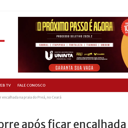
EB TV
FALE CONOSCO
r encalhada na praia do Preá, no Ceará
rre após ficar encalhada