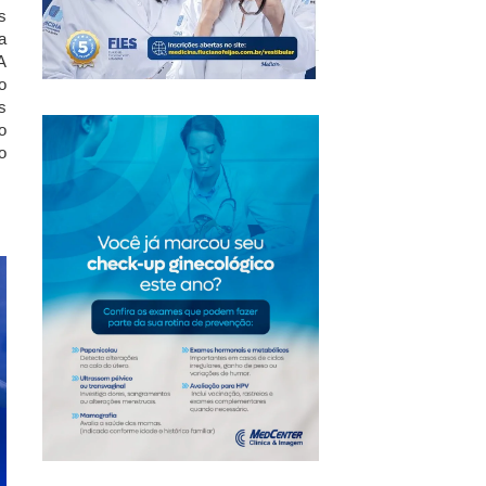
s
a
A
o
s
o
o