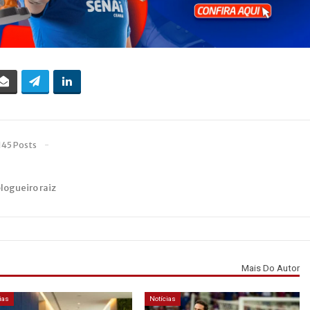
145 Posts
blogueiro raiz
Mais Do Autor
ias
Notícias