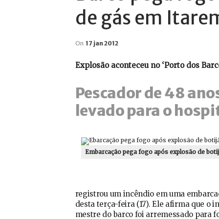
de gás em Itare
On
17 jan 2012
Explosão aconteceu no ‘Porto dos Barco
Pescador de 48 anos
levado para o hospit
Embarcação pega fogo após explosão de botijã
registrou um incêndio em uma embarcaç
desta terça-feira (17). Ele afirma que 
mestre do barco foi arremessado para f