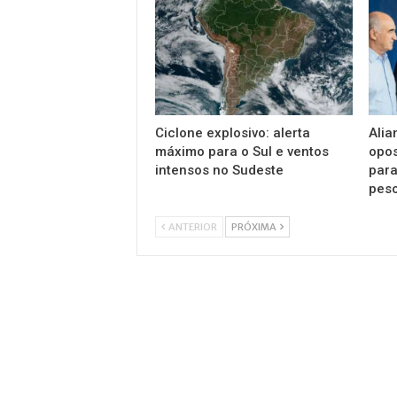
Ciclone explosivo: alerta
Alia
máximo para o Sul e ventos
opos
intensos no Sudeste
par
pes
ANTERIOR
PRÓXIMA