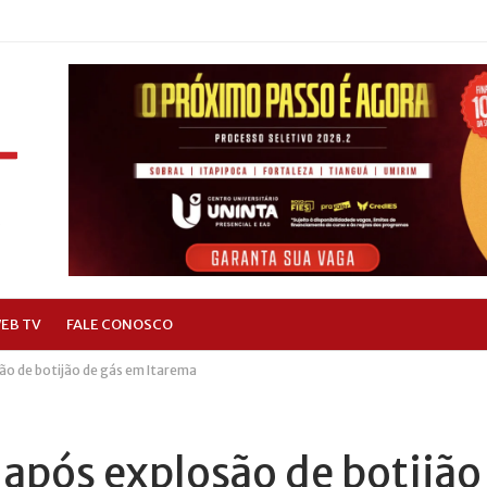
EB TV
FALE CONOSCO
o de botijão de gás em Itarema
 após explosão de botijão