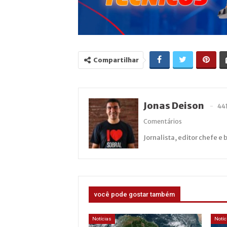
Compartilhar
Jonas Deison
44
Comentários
Jornalista, editor chefe e 
você pode gostar também
Notícias
Notíc