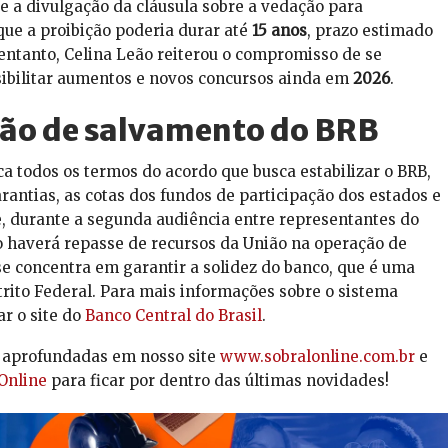
ue a divulgação da cláusula sobre a vedação para
que a proibição poderia durar até
15 anos
, prazo estimado
ntanto, Celina Leão reiterou o compromisso de se
sibilitar aumentos e novos concursos ainda em
2026
.
ção de salvamento do BRB
ica todos os termos do acordo que busca estabilizar o BRB,
antias, as cotas dos fundos de participação dos estados e
e, durante a segunda audiência entre representantes do
o haverá repasse de recursos da União na operação de
se concentra em garantir a solidez do banco, que é uma
ito Federal. Para mais informações sobre o sistema
ar o site do
Banco Central do Brasil
.
s aprofundadas em nosso site
www.sobralonline.com.br
e
Online
para ficar por dentro das últimas novidades!