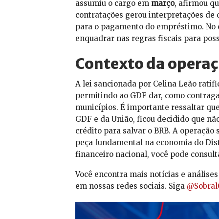
assumiu o cargo em
março
, afirmou q
contratações gerou interpretações de 
para o pagamento do empréstimo. No e
enquadrar nas regras fiscais para pos
Contexto da opera
A lei sancionada por Celina Leão ratif
permitindo ao GDF dar, como contragar
municípios. É importante ressaltar qu
GDF e da União, ficou decidido que nã
crédito para salvar o BRB. A operação 
peça fundamental na economia do Distr
financeiro nacional, você pode consult
Você encontra mais notícias e análise
em nossas redes sociais. Siga
@Sobral