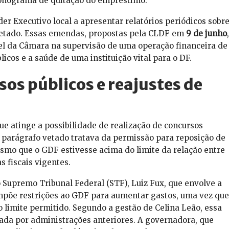
ronograma de quitação do empréstimo.
der Executivo local a apresentar relatórios periódicos sobr
etado. Essas emendas, propostas pela CLDF em
9 de junho
,
el da Câmara na supervisão de uma operação financeira de
icos e a saúde de uma instituição vital para o DF.
sos públicos e reajustes de
ue atinge a possibilidade de realização de concursos
O parágrafo vetado tratava da permissão para reposição de
esmo que o GDF estivesse acima do limite da relação entre
s fiscais vigentes.
Supremo Tribunal Federal (STF), Luiz Fux, que envolve a
 impõe restrições ao GDF para aumentar gastos, uma vez que
o limite permitido. Segundo a gestão de Celina Leão, essa
rada por administrações anteriores. A governadora, que