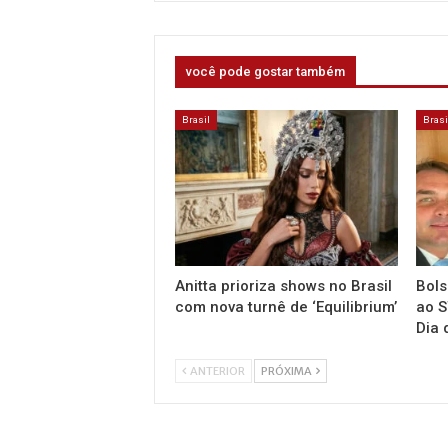
você pode gostar também
Brasil
Brasi
Anitta prioriza shows no Brasil
Bols
com nova turnê de ‘Equilibrium’
ao S
Dia 
ANTERIOR
PRÓXIMA