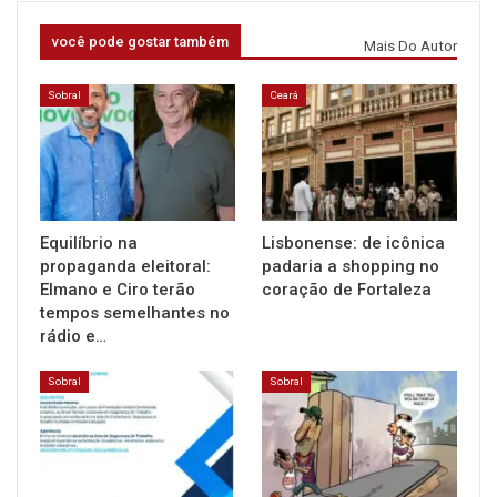
você pode gostar também
Mais Do Autor
Sobral
Ceará
Equilíbrio na
Lisbonense: de icônica
propaganda eleitoral:
padaria a shopping no
Elmano e Ciro terão
coração de Fortaleza
tempos semelhantes no
rádio e…
Sobral
Sobral