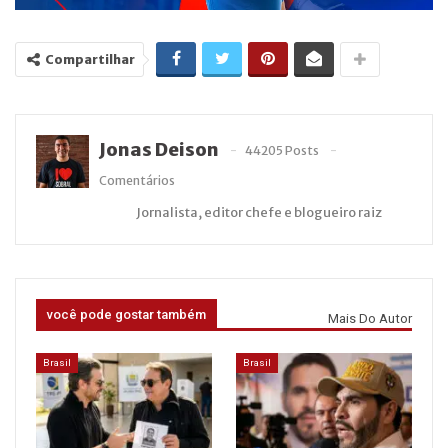
Compartilhar
Jonas Deison
44205 Posts
Comentários
Jornalista, editor chefe e blogueiro raiz
você pode gostar também
Mais Do Autor
Brasil
Brasil