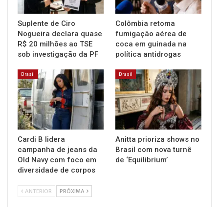
Suplente de Ciro
Colômbia retoma
Nogueira declara quase
fumigação aérea de
R$ 20 milhões ao TSE
coca em guinada na
sob investigação da PF
política antidrogas
Brasil
Brasil
Cardi B lidera
Anitta prioriza shows no
campanha de jeans da
Brasil com nova turnê
Old Navy com foco em
de ‘Equilibrium’
diversidade de corpos
ANTERIOR
PRÓXIMA