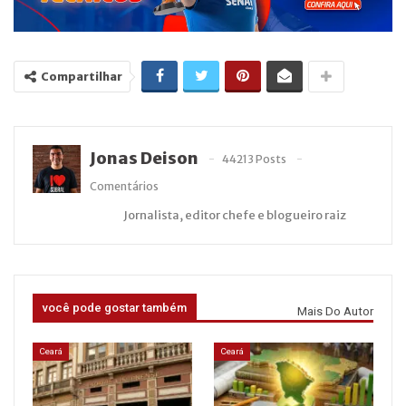
Compartilhar
Jonas Deison
44213 Posts
Comentários
Jornalista, editor chefe e blogueiro raiz
você pode gostar também
Mais Do Autor
Ceará
Ceará