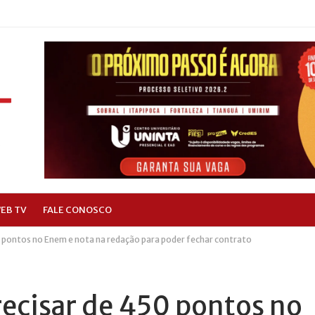
EB TV
FALE CONOSCO
0 pontos no Enem e nota na redação para poder fechar contrato
recisar de 450 pontos no