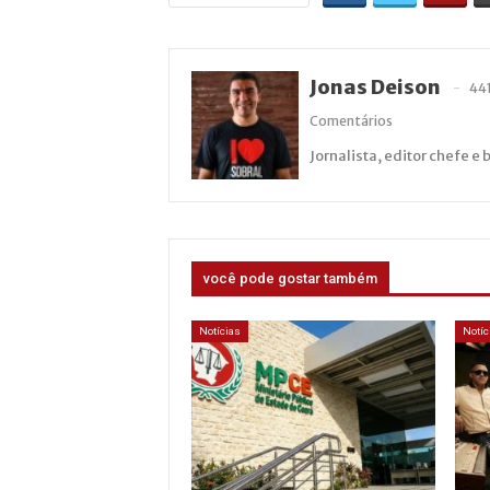
Jonas Deison
44
Comentários
Jornalista, editor chefe e 
você pode gostar também
Notícias
Notíc