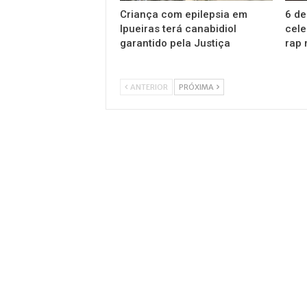
Criança com epilepsia em
6 de
Ipueiras terá canabidiol
cele
garantido pela Justiça
rap 
ANTERIOR
PRÓXIMA