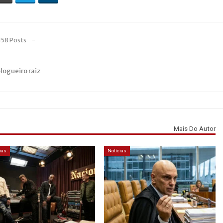
158 Posts
blogueiro raiz
Mais Do Autor
ias
Notícias