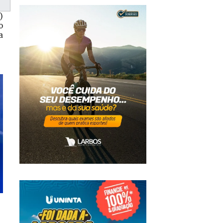
)
o
a