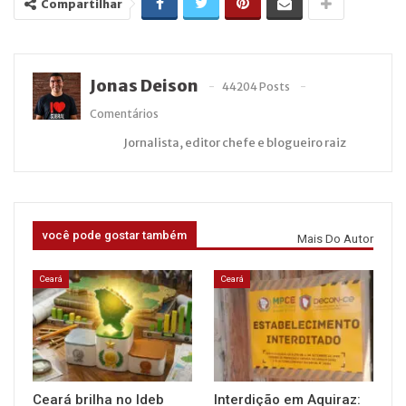
Compartilhar
Jonas Deison
44204 Posts
Comentários
Jornalista, editor chefe e blogueiro raiz
você pode gostar também
Mais Do Autor
Ceará
Ceará
Ceará brilha no Ideb
Interdição em Aquiraz: