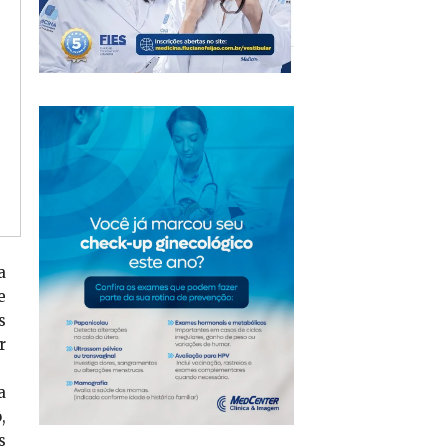
a
e
s
r
a
,
s