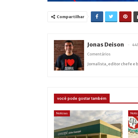
Compartilhar
Jonas Deison
44
Comentários
Jornalista, editor chefe e 
você pode gostar também
Notícias
Notíc