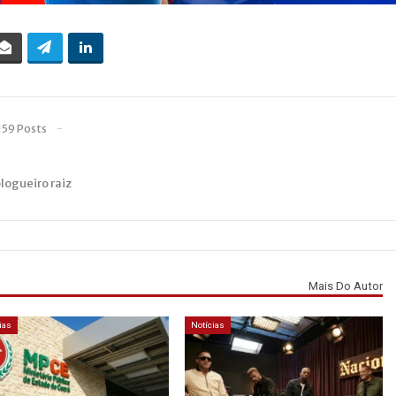
159 Posts
blogueiro raiz
Mais Do Autor
ias
Notícias