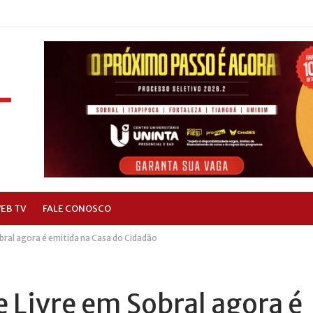
EB TV
FALE CONOSCO
bral agora é emitida na Casa do Cidadão
e Livre em Sobral agora é