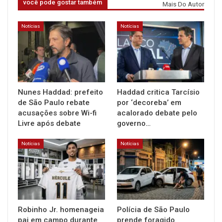
você pode gostar também
Mais Do Autor
Notícias
Notícias
Nunes Haddad: prefeito
Haddad critica Tarcísio
de São Paulo rebate
por ‘decoreba’ em
acusações sobre Wi-fi
acalorado debate pelo
Livre após debate
governo…
Notícias
Notícias
Robinho Jr. homenageia
Polícia de São Paulo
pai em campo durante
prende foragido