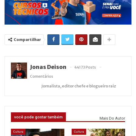
Compartilhar
Jonas Deison
44173 Posts
Comentários
Jornalista, editor chefe e blogueiro raiz
você pode gostar também
Mais Do Autor
Cultura
Cultura