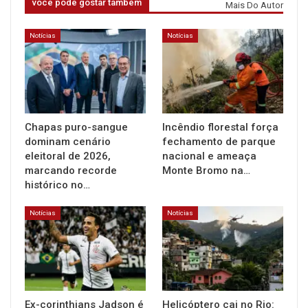
você pode gostar também
Mais Do Autor
Notícias
Notícias
Chapas puro-sangue
Incêndio florestal força
dominam cenário
fechamento de parque
eleitoral de 2026,
nacional e ameaça
marcando recorde
Monte Bromo na…
histórico no…
Notícias
Notícias
Ex-corinthians Jadson é
Helicóptero cai no Rio: