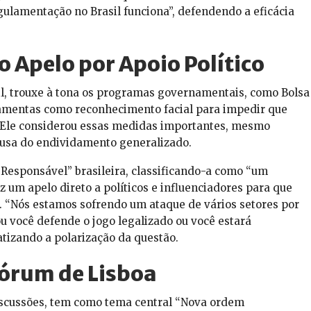
gulamentação no Brasil funciona”, defendendo a eficácia
o Apelo por Apoio Político
l, trouxe à tona os programas governamentais, como Bolsa
ramentas como reconhecimento facial para impedir que
. Ele considerou essas medidas importantes, mesmo
ausa do endividamento generalizado.
 Responsável” brasileira, classificando-a como “um
z um apelo direto a políticos e influenciadores para que
. “Nós estamos sofrendo um ataque de vários setores por
 você defende o jogo legalizado ou você estará
atizando a polarização da questão.
Fórum de Lisboa
discussões, tem como tema central “Nova ordem