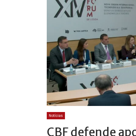
Notícias
CBF defende apos