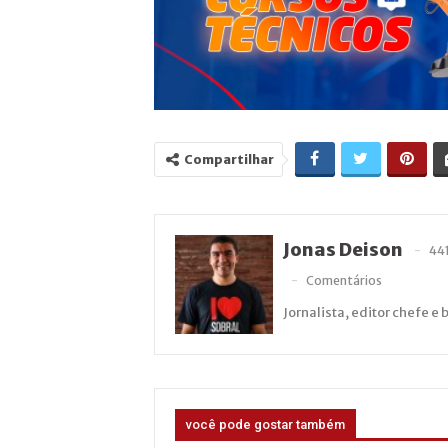
Compartilhar
Jonas Deison
44
Comentários
Jornalista, editor chefe e 
você pode gostar também