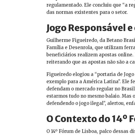
regulamentado. Ele concluiu que “a re
das normas existentes para o setor.
Jogo Responsável e 
Guilherme Figueiredo, da Betano Brasi
Família e Desenrola, que utilizam fer
beneficiários realizem apostas online
reiterando que as apostas não são a c
Figueiredo elogiou a “portaria de Jogo
exemplo para a América Latina”. Ele fe
defendam o mercado regular no Brasil
estarmos tudo no mesmo balaio. Mas ou
defendendo o jogo ilegal”, alertou, enf
O Contexto do 14º 
O 14º Fórum de Lisboa, palco dessas 