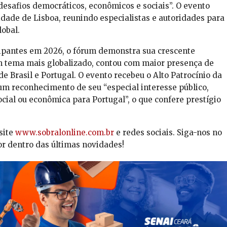
 desafios democráticos, econômicos e sociais”. O evento
idade de Lisboa, reunindo especialistas e autoridades para
lobal.
ipantes em 2026, o fórum demonstra sua crescente
m tema mais globalizado, contou com maior presença de
e Brasil e Portugal. O evento recebeu o Alto Patrocínio da
um reconhecimento de seu “especial interesse público,
 social ou econômica para Portugal”, o que confere prestígio
site
www.sobralonline.com.br
e redes sociais. Siga-nos no
or dentro das últimas novidades!