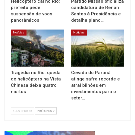
Helicóptero cai no Rio:
Partido Missão oficializa
prefeito pede
candidatura de Renan
suspensão de voos
Santos à Presidência e
panorâmicos
detalha plano…
Notícias
Notícias
Tragédia no Rio: queda
Cevada do Paraná
de helicóptero na Vista
atinge safra recorde e
Chinesa deixa quatro
atrai bilhões em
mortos
investimentos para o
setor…
ANTERIOR
PRÓXIMA