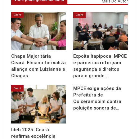
Mais Do Autor
Ceará
Ceará
Chapa Majoritária
Expoita Itapipoca: MPCE
Ceará: Elmano formaliza
e parceiros reforçam
aliança com Luizianne e
segurança e direitos
Chagas
para o grande…
MPCE exige ações da
Ceará
Prefeitura de
Quixeramobim contra
poluição sonora de…
Ideb 2025: Ceará
reafirma excelência