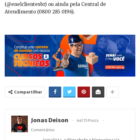
(@enelclientesbr) ou ainda pela Central de
Atendimento (0800 285 0196).
Compartilhar
Jonas Deison
44175 Posts
Comentários
Jornalista, editor chefe e blogueiro raiz