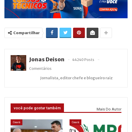
Compartilhar
Jonas Deison
44240 Posts
Comentários
Jornalista, editor chefe e blogueiro raiz
você pode gostar também
Mais Do Autor
Ceará
Ceará