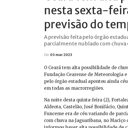
nesta sexta-feir
previsão do te
A previsão feita pelo órgão estadu
parcialmente nublado com chuva 
On
03 mar 2023
O Ceará tem alta possibilidade de chuv
Fundação Cearense de Meteorologia e 
pelo órgão estadual apontou ainda cé
em todas as macrorregiões.
Na noite desta quinta-feira (2), Fortal
Aldeota, Castelão, José Bonifácio, Quin
Funceme era de céu variando de parci
com chuva na Jaguaribana, no Maciço d
informou haver alta possibilidade de c