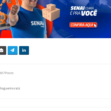
207 Posts
blogueiro raiz