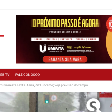
EB TV
FALE CONOSCO
 chuva nesta sexta-feira, diz Funceme; veja previsão do tempo