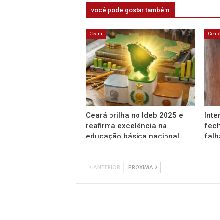
você pode gostar também
Ceará
Cear
Ceará brilha no Ideb 2025 e
Inte
reafirma excelência na
fech
educação básica nacional
falh
ANTERIOR
PRÓXIMA