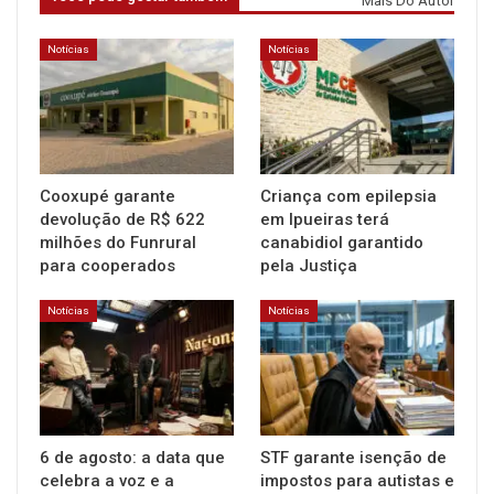
Mais Do Autor
Notícias
Notícias
Cooxupé garante
Criança com epilepsia
devolução de R$ 622
em Ipueiras terá
milhões do Funrural
canabidiol garantido
para cooperados
pela Justiça
Notícias
Notícias
6 de agosto: a data que
STF garante isenção de
celebra a voz e a
impostos para autistas e