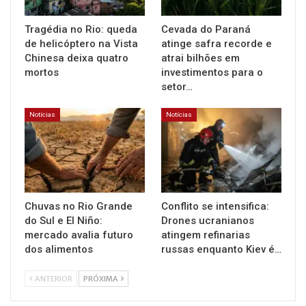
Tragédia no Rio: queda
Cevada do Paraná
de helicóptero na Vista
atinge safra recorde e
Chinesa deixa quatro
atrai bilhões em
mortos
investimentos para o
setor…
Notícias
Notícias
Chuvas no Rio Grande
Conflito se intensifica:
do Sul e El Niño:
Drones ucranianos
mercado avalia futuro
atingem refinarias
dos alimentos
russas enquanto Kiev é…
ANTERIOR
PRÓXIMA