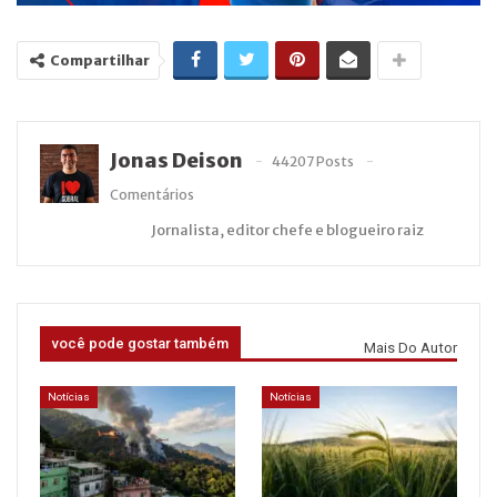
Compartilhar
Jonas Deison
44207 Posts
Comentários
Jornalista, editor chefe e blogueiro raiz
você pode gostar também
Mais Do Autor
Notícias
Notícias