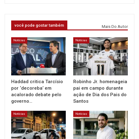
você pode gostar também
Mais Do Autor
Notícias
Notícias
Haddad critica Tarcísio
Robinho Jr. homenageia
por ‘decoreba’ em
pai em campo durante
acalorado debate pelo
ação de Dia dos Pais do
governo…
Santos
Notícias
Notícias