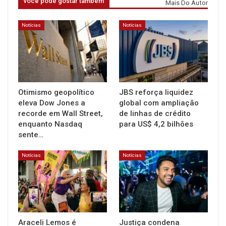
você pode gostar também
Mais Do Autor
Notícias
Notícias
Otimismo geopolítico
JBS reforça liquidez
eleva Dow Jones a
global com ampliação
recorde em Wall Street,
de linhas de crédito
enquanto Nasdaq
para US$ 4,2 bilhões
sente…
Notícias
Notícias
Araceli Lemos é
Justiça condena