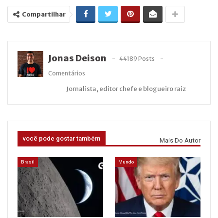
Compartilhar
Jonas Deison
44189 Posts
Comentários
Jornalista, editor chefe e blogueiro raiz
você pode gostar também
Mais Do Autor
Brasil
Mundo