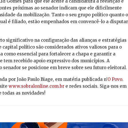
Cid Gomes para que ele aceite a candidatura à reeleição é
Fontes próximas ao senador indicam que ele dificilmente
nsidade da mobilização. Tanto o seu grupo político quanto o
o qual é filiado, estão empenhados em convencê-lo a disputar
o significativo na configuração das alianças e estratégias
e capital político são considerados ativos valiosos para o
ta como essencial para fortalecer a chapa e garantir a
ue tem recebido apoio expressivo dos municípios. A
 o senador se posicione em breve sobre seu futuro eleitoral.
ada por João Paulo Biage, em matéria publicada n’
O Povo
.
site
www.sobralonline.com.br
e redes sociais. Siga-nos em
e todas as novidades!