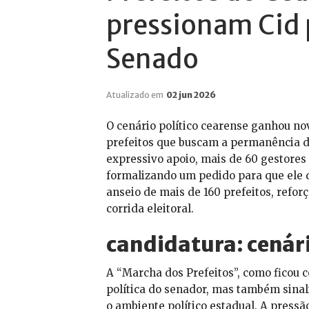
pressionam Cid 
Senado
Atualizado em
02 jun 2026
O cenário político cearense ganhou n
prefeitos que buscam a permanência 
expressivo apoio, mais de 60 gestores
formalizando um pedido para que ele di
anseio de mais de 160 prefeitos, refo
corrida eleitoral.
candidatura: cenár
A “Marcha dos Prefeitos”, como ficou c
política do senador, mas também sina
o ambiente político estadual. A pressã