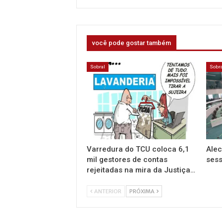
você pode gostar também
Sobral
Sobra
Varredura do TCU coloca 6,1
Alec
mil gestores de contas
sess
rejeitadas na mira da Justiça…
ANTERIOR
PRÓXIMA