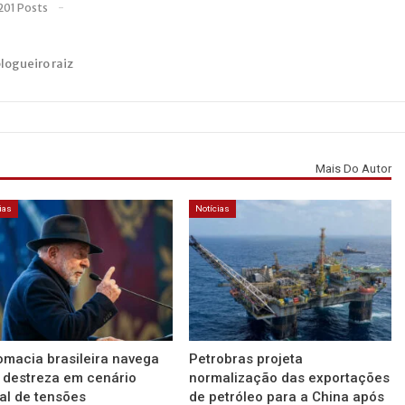
201 Posts
blogueiro raiz
Mais Do Autor
ias
Notícias
omacia brasileira navega
Petrobras projeta
destreza em cenário
normalização das exportações
al de tensões
de petróleo para a China após