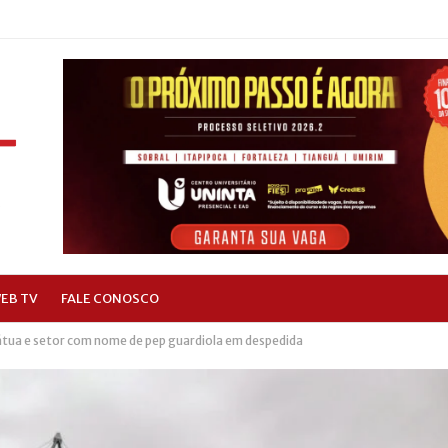
EB TV
FALE CONOSCO
átua e setor com nome de pep guardiola em despedida