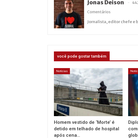
Jonas Deison
44
Comentários
Jornalista, editor chefe e 
você pode gostar também
Notícias
Notíc
Homem vestido de ‘Morte’ é
Dipl
detido em telhado de hospital
com 
após cena…
glob