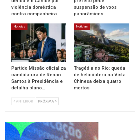
detido em Cambé por
prefeito pede
violência doméstica
suspensão de voos
contra companheira
panorâmicos
Notícias
Notícias
Partido Missão oficializa
Tragédia no Rio: queda
candidatura de Renan
de helicóptero na Vista
Santos à Presidência e
Chinesa deixa quatro
detalha plano…
mortos
ANTERIOR
PRÓXIMA