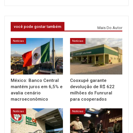
você pode gostar também
Mais Do Autor
Notícias
Notícias
México: Banco Central
Cooxupé garante
mantém juros em 6,5% e
devolução de R$ 622
avalia cenário
milhões do Funrural
macroeconômico
para cooperados
Notícias
Notícias