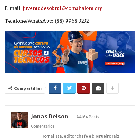
E-mail:
juventudesobral@comshalom.org
Telefone/WhatsApp: (88) 9968-3232
Compartilhar
Jonas Deison
44164 Posts
Comentários
Jornalista, editor chefe e blogueiro raiz