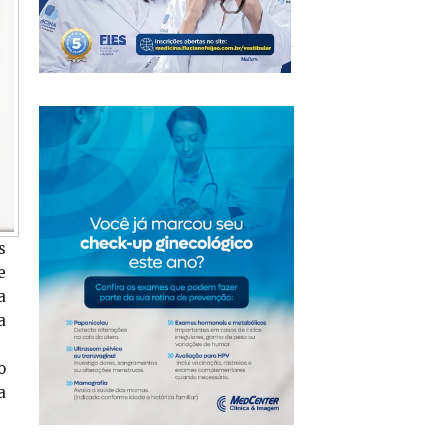
s
e
a
a
o
a