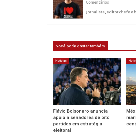
Comentários
Jornalista, editor chefe e 
você pode gostar também
Notícias
Notíc
Flávio Bolsonaro anuncia
Méxi
apoio a senadores de oito
mant
partidos em estratégia
cen
eleitoral