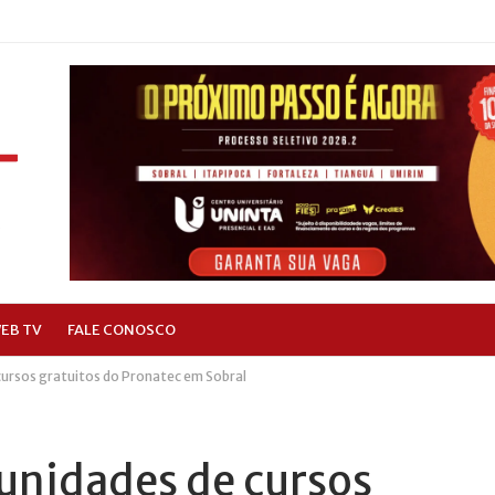
EB TV
FALE CONOSCO
cursos gratuitos do Pronatec em Sobral
tunidades de cursos