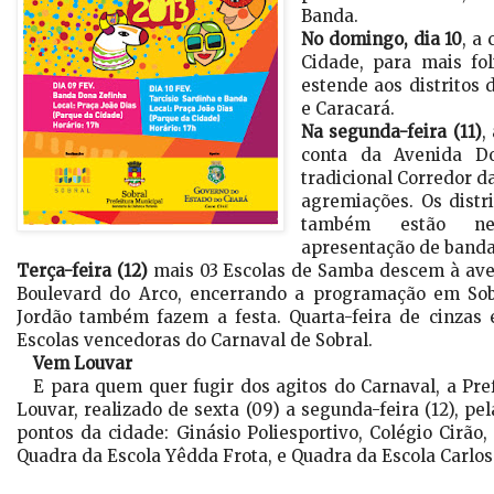
Banda.
No domingo, dia 10
, a
Cidade, para mais fo
estende aos distritos 
e Caracará.
Na segunda-feira (11)
,
conta da Avenida Do
tradicional Corredor da 
agremiações. Os distri
também estão ne
apresentação de banda
Terça-feira (12)
mais 03 Escolas de Samba descem à aven
Boulevard do Arco, encerrando a programação em Sobr
Jordão também fazem a festa. Quarta-feira de cinzas
Escolas vencedoras do Carnaval de Sobral.
Vem Louvar
E para quem quer fugir dos agitos do Carnaval, a Pr
Louvar, realizado de sexta (09) a segunda-feira (12), p
pontos da cidade: Ginásio Poliesportivo, Colégio Cirão,
Quadra da Escola Yêdda Frota, e Quadra da Escola Carlos 