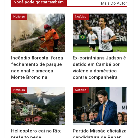
você pode gostar também
Mais Do Autor
Notícias
Notícias
Incêndio florestal força
Ex-corinthians Jadson é
fechamento de parque
detido em Cambé por
nacional e ameaça
violência doméstica
Monte Bromo na…
contra companheira
Notícias
Notícias
Helicóptero cai no Rio:
Partido Missão oficializa
prefeito pede
candidatura de Renan