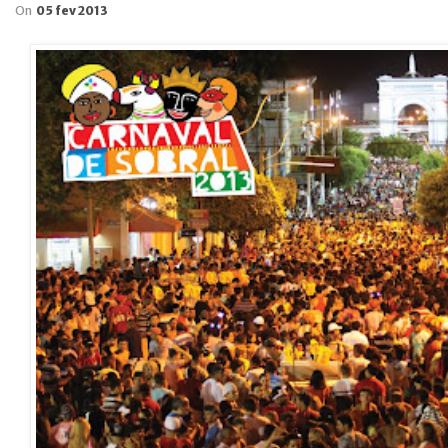
On
05 fev 2013