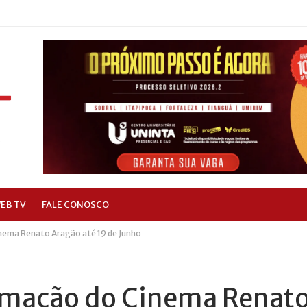
EB TV
FALE CONOSCO
nema Renato Aragão até 19 de Junho
ramação do Cinema Renat