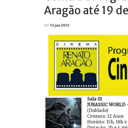
Aragão até 19 d
On
13 jun 2015
Sala 01
JURASSIC WORLD
(Dublado)
Censura: 12 Anos
Horário: 15h, 18h 
Duração: 2h e 4 mi