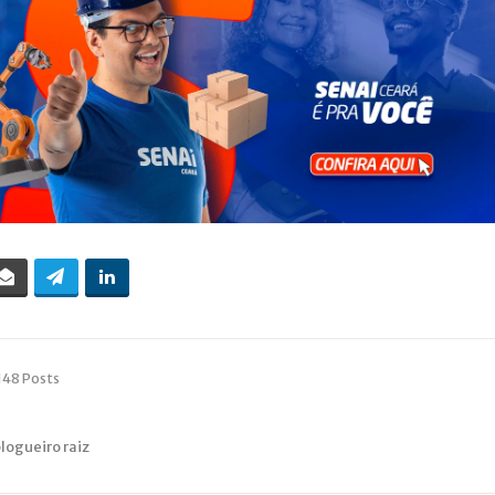
148 Posts
blogueiro raiz