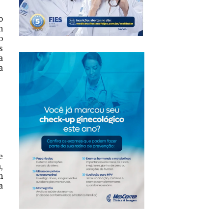
o
m
o
s
a
a
e
,
m
a