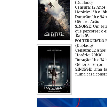
(Dublado)
Censura: 12 Anos
Horário: 15h e 18h
Duraçâo: 1h e 54
Gênero: Ação
SINOPSE
: Um ter
que percorrer o e
Sala 03
POLTERGEIST-O
(Dublado)
Censura: 12 Anos
Horário: 20h30
Duração: 1h e 34 
Gênero: Terror
SINOPSE
: Uma f
numa casa constr