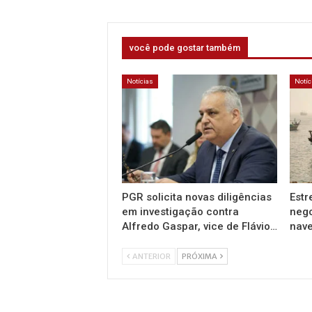
você pode gostar também
Notícias
Notíc
PGR solicita novas diligências
Estr
em investigação contra
nego
Alfredo Gaspar, vice de Flávio…
nav
ANTERIOR
PRÓXIMA