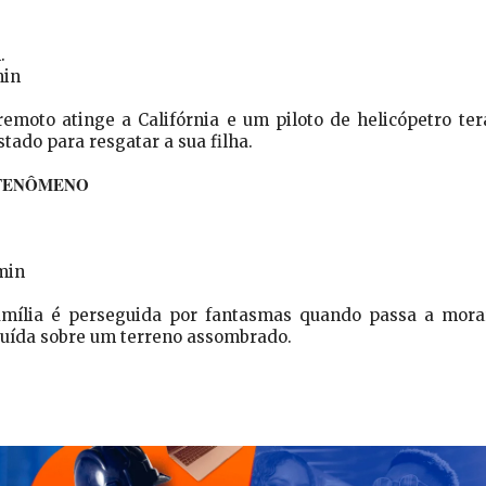
.
min
remoto atinge a Califórnia e um piloto de helicópetro ter
stado para resgatar a sua filha.
 FENÔMENO
min
amília é perseguida por fantasmas quando passa a mora
uída sobre um terreno assombrado.