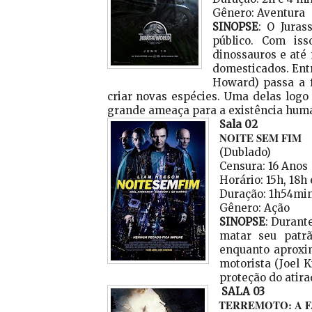
Gênero: Aventura
SINOPSE
: O Juras
público. Com is
dinossauros e até
domesticados. Entr
Howard) passa a f
criar novas espécies. Uma delas logo
grande ameaça para a existência hum
Sala 02
NOITE SEM FIM
(Dublado)
Censura: 16 Anos
Horário: 15h, 18h
Duração: 1h54mi
Gênero: Ação
SINOPSE
: Durant
matar seu patrã
enquanto aproxim
motorista (Joel
proteção do atira
SALA 03
TERREMOTO: A F